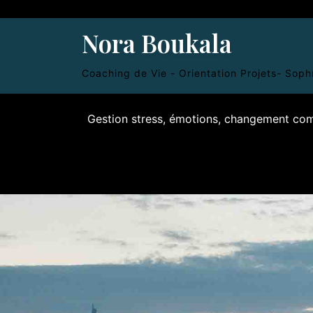
Skip
to
Nora Boukala
content
Coaching de Vie - Orientation Projets- Sop
Gestion stress, émotions, changement c