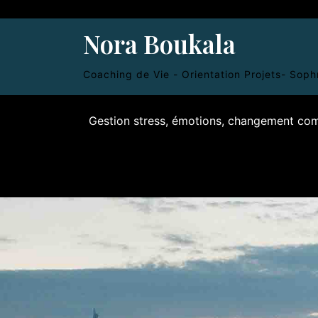
Skip
to
Nora Boukala
content
Coaching de Vie - Orientation Projets- Sop
Gestion stress, émotions, changement c